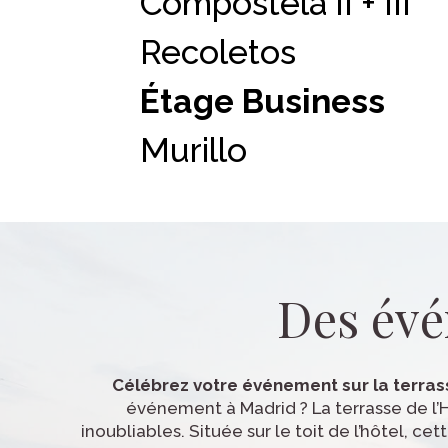
Compostela II + III
Recoletos
Étage Business
Murillo
Greco
Goya
Dalí
Des évé
Velázquez
Célébrez votre événement sur la terrass
Picasso
événement à Madrid ? La terrasse de l’H
inoubliables. Située sur le toit de l’hôtel, 
Goya + Murillo