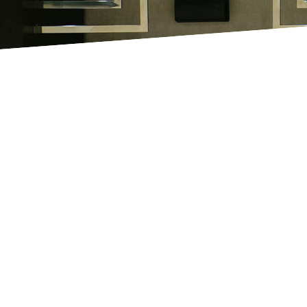
Événe
TOUT EST
Si vous souhaitez o
Emperador représ
polyvalents, tant à l’in
Qu’il s’agisse d’une p
d’entreprise ou d’un 
à cha