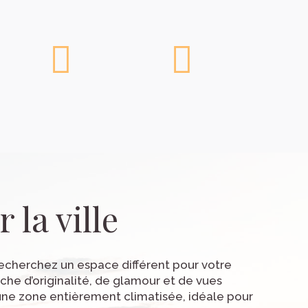
70*
120
35
15
40
15
30
30
45
10
25
25
25
25
25
25
-
40
35
35
14
25
25
25
25
25
25
-
-
-
* Double projection
la ville
* Double projection
recherchez un espace différent pour votre
che d’originalité, de glamour et de vues
t une zone entièrement climatisée, idéale pour