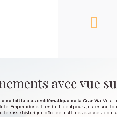
120*
130
25
130
60
60
60
40
40
40
40
50
48
15
100
nements avec vue sur 
e de toit la plus emblématique de la Gran Vía
. Vous 
otel Emperador est l’endroit idéal pour ajouter une tou
cette terrasse historique offre de multiples espaces, don