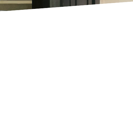
ments au centre de 
 FACILITÉ POUR COURONNER VOTRE ÉVÉNEMENT 
rganiser un événement au cœur de Madrid et surprendre 
ente le choix idéal. Nous vous proposons une grande 
térieur qu’à l’extérieur, adaptés à tous les types de cél
résentation de produit, d’une conférence de presse, d’u
cocktail au coucher du soleil, notre équipe événementi
que étape pour vous garantir une expérience irréproc