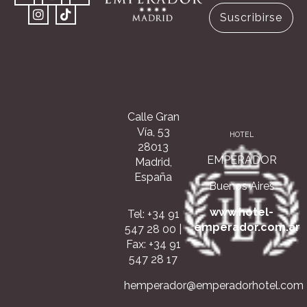
Suscribirse
Calle Gran
Vía, 53
HOTEL
28013
EMPERADOR
Madrid,
España
Buenos Aires
www.hotel-
Tel: +34 91
emperador.com.ar
547 28 00
|
Fax: +34 91
547 28 17
hemperador@emperadorhotel.com