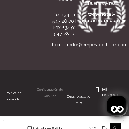
Buenos Aires
www.hotel-
Tel: +34 91
emperador.com.ar
547 28 00
|
Fax: +34 91
547 28 17
hemperador@emperadorhotel.com
Mi
Configuración de
Politica de
reserva
Cookies
Desarrollado por
privacidad
Mirai
Entrada — Salida
2