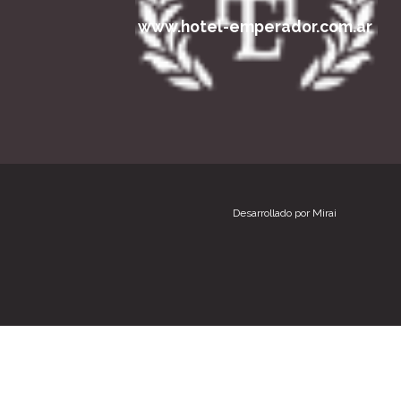
www.hotel-emperador.com.ar
Desarrollado por
Mirai