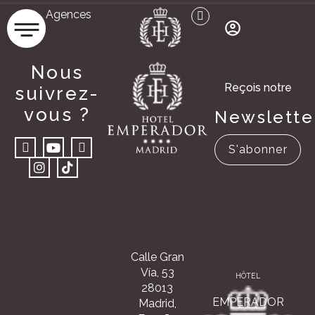
Agences
Nous
Reçois notre
suivrez-
vous ?
Newslette
S'abonner
Calle Gran
Vía, 53
HÔTEL
28013
EMPERADOR
Madrid,