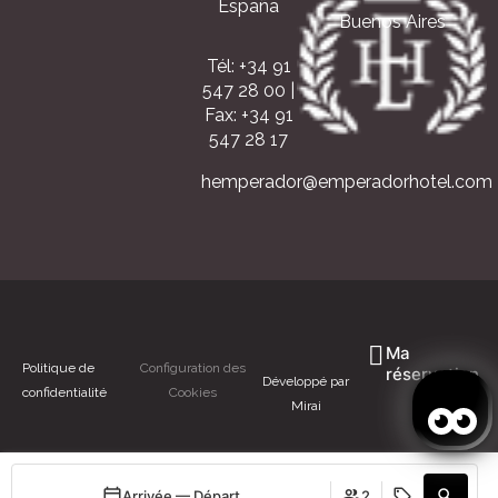
España
Buenos Aires
Tél: +34 91
547 28 00
|
Fax: +34 91
547 28 17
hemperador@emperadorhotel.com
Ma
Politique de
Configuration des
réservation
Développé par
confidentialité
Cookies
Mirai
Arrivée — Départ
2