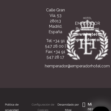
Calle Gran
Vía, 53
HOTEL
28013
EMPERADOR
Madrid,
Buenos Aires
España
www.hotel-
emperador.com.ar
Tel: +34 91
547 28 00
|
Fax: +34 91
547 28 17
hemperador@emperadorhotel.com
Mi
Politica de
Configuración de
Desarrollado por
reserva
privacidad
Cookies
Mirai