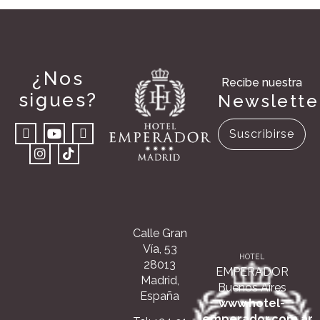
¿Nos
Recibe nuestra
sigues?
Newslette
Suscribirse
Calle Gran
Vía, 53
HOTEL
28013
EMPERADOR
Madrid,
Buenos Aires
España
www.hotel-
emperador.com.ar